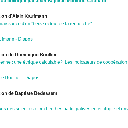
n au colloque par Jean-Baptiste Merilhou-Goudard
tion d'Alain Kaufmann
naissance d'un "tiers secteur de la recherche"
ufmann - Diapos
tion de Dominique Boullier
yenne : une éthique calculable? Les indicateurs de coopération
e Boullier - Diapos
tion de Baptiste Bedessem
ues des sciences et recherches participatives en écologie et e