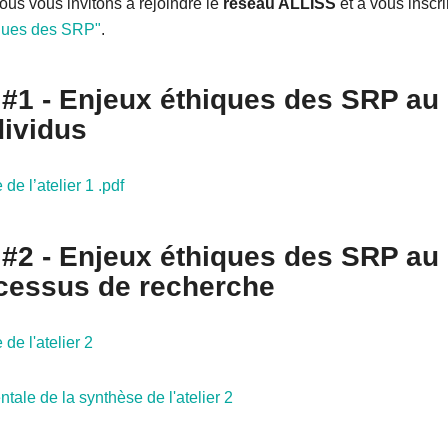
ous vous invitons à rejoindre le
réseau ALLISS
et à vous inscr
ques des SRP"
.
r #1 - Enjeux éthiques des SRP au
dividus
de l’atelier 1 .pdf
r #2 - Enjeux éthiques des SRP au
cessus de recherche
de l'atelier 2
tale de la synthèse de l'atelier 2